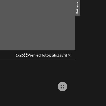
1
/
26
Přehled fotografií
Zavřít