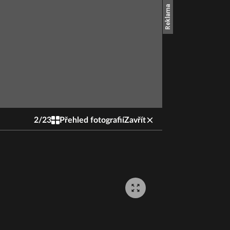
2
/
23
Přehled fotografií
Zavřít