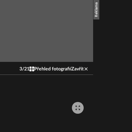
3
/
21
Přehled fotografií
Zavřít