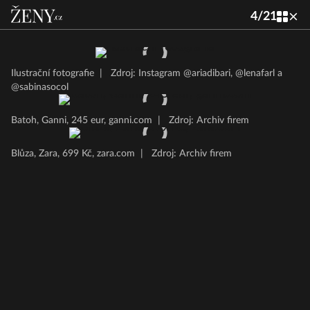
4
/
21
Ilustrační fotografie
|
Zdroj: Instagram @ariadibari, @lenafarl a
@sabinasocol
Batoh, Ganni, 245 eur, ganni.com
|
Zdroj: Archiv firem
Blůza, Zara, 699 Kč, zara.com
|
Zdroj: Archiv firem