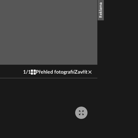
1
/
1
Přehled fotografií
Zavřít