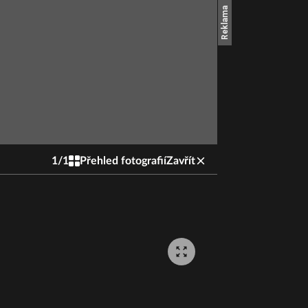
1
/
1
Přehled fotografií
Zavřít