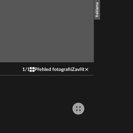
1
/
1
Přehled fotografií
Zavřít