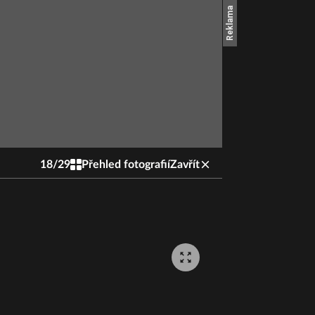
18
/
29
Přehled fotografií
Zavřít