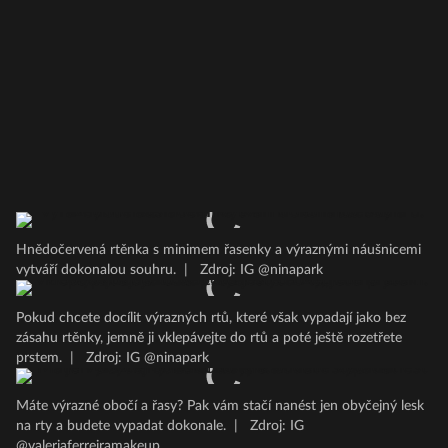
Hnědočervená rtěnka s minimem řasenky a výraznými náušnicemi
vytváří dokonalou souhru.
|
Zdroj: IG @ninapark
Pokud chcete docílit výrazných rtů, které však vypadají jako bez
zásahu rtěnky, jemně ji vklepávejte do rtů a poté ještě rozetřete
prstem.
|
Zdroj: IG @ninapark
Máte výrazné obočí a řasy? Pak vám stačí nanést jen obyčejný lesk
na rty a budete vypadat dokonale.
|
Zdroj: IG
@valeriaferreiramakeup