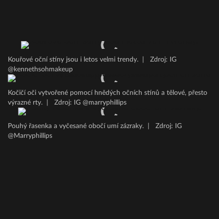
Kouřové oční stíny jsou i letos velmi trendy.
|
Zdroj: IG
@kennethsohmakeup
Kočičí oči vytvořené pomocí hnědých očních stínů a tělové, přesto
výrazné rty.
|
Zdroj: IG @marryphillips
Pouhý řasenka a vyčesané obočí umí zázraky.
|
Zdroj: IG
@Marryphillips