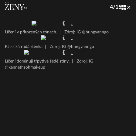
4
/
15
Líčení v přirozených tónech.
|
Zdroj: IG @hungvanngo
Klasická rudá rtěnka
|
Zdroj: IG @hungvanngo
Líčení dominují třpytivé šedé stíny.
|
Zdroj: IG
@kennethsohmakeup