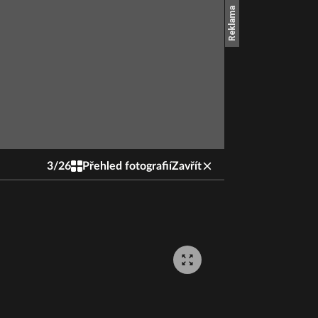
3
/
26
Přehled fotografií
Zavřít