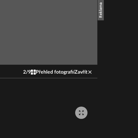
2
/
9
Přehled fotografií
Zavřít