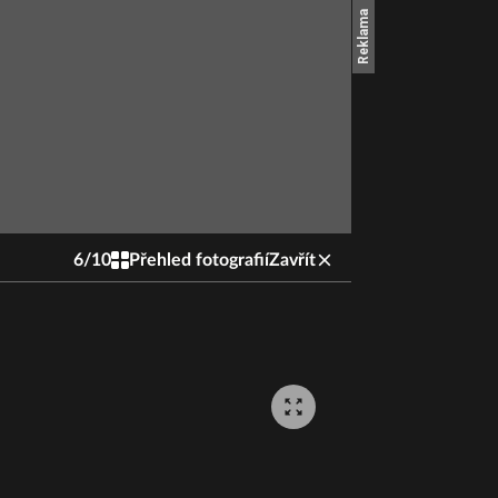
6
/
10
Přehled fotografií
Zavřít