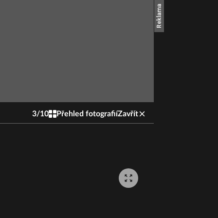
3
/
10
Přehled fotografií
Zavřít