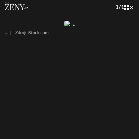
1
/
1
...
|
Zdroj: iStock.com