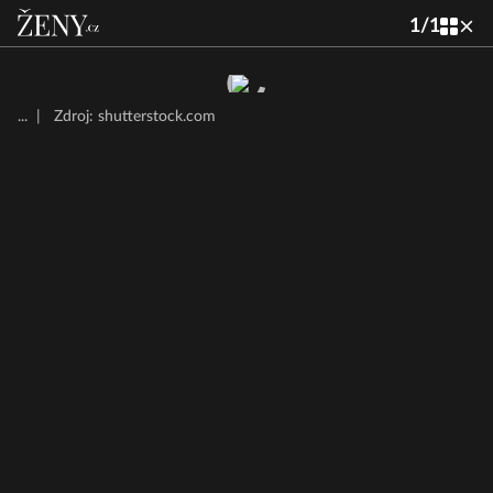
1
/
1
...
|
Zdroj: shutterstock.com