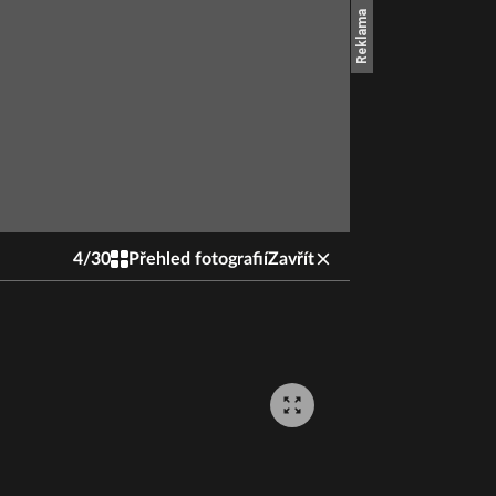
4
/
30
Přehled fotografií
Zavřít