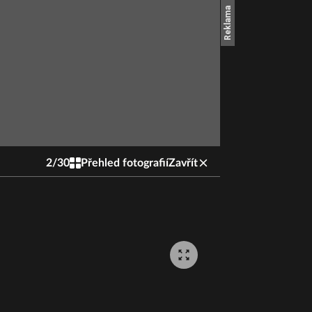
2
/
30
Přehled fotografií
Zavřít