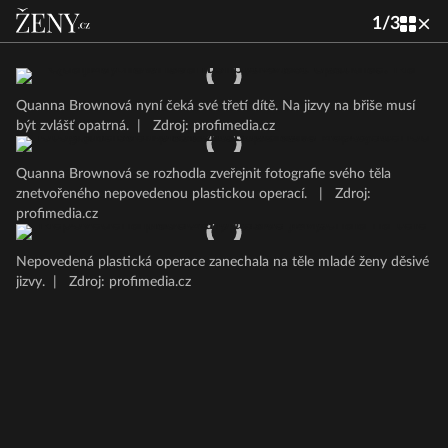
1
/
3
Quanna Brownová nyní čeká své třetí dítě. Na jizvy na břiše musí
být zvlášť opatrná.
|
Zdroj: profimedia.cz
Quanna Brownová se rozhodla zveřejnit fotografie svého těla
znetvořeného nepovedenou plastickou operací.
|
Zdroj:
profimedia.cz
Nepovedená plastická operace zanechala na těle mladé ženy děsivé
jizvy.
|
Zdroj: profimedia.cz