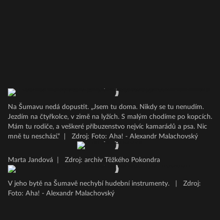
Na Šumavu nedá dopustit. „Jsem tu doma. Nikdy se tu nenudím.
Jezdím na čtyřkolce, v zimě na lyžích. S malým chodíme po kopcích.
Mám tu rodiče, a veškeré příbuzenstvo nejvíc kamarádů a psa. Nic
mně tu neschází.“
|
Zdroj: Foto: Aha! - Alexandr Malachovský
Marta Jandová
|
Zdroj: archiv Těžkého Pokondra
V jeho bytě na Šumavě nechybí hudební instrumenty.
|
Zdroj:
Foto: Aha! - Alexandr Malachovský