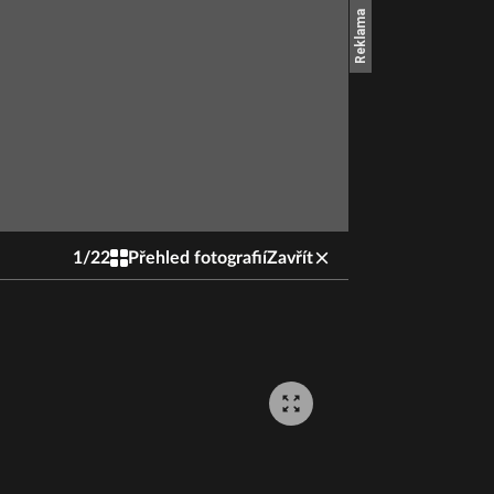
1
/
22
Přehled fotografií
Zavřít