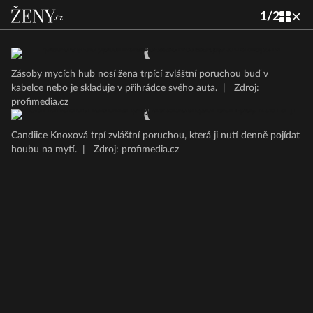
1
/
2
Zásoby mycích hub nosí žena trpící zvláštní poruchou buď v
kabelce nebo je skladuje v přihrádce svého auta.
|
Zdroj:
profimedia.cz
Candiice Knoxová trpí zvláštní poruchou, která ji nutí denně pojídat
houbu na mytí.
|
Zdroj: profimedia.cz