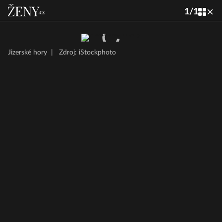
1
/
1
Jizerské hory
|
Zdroj: iStockphoto